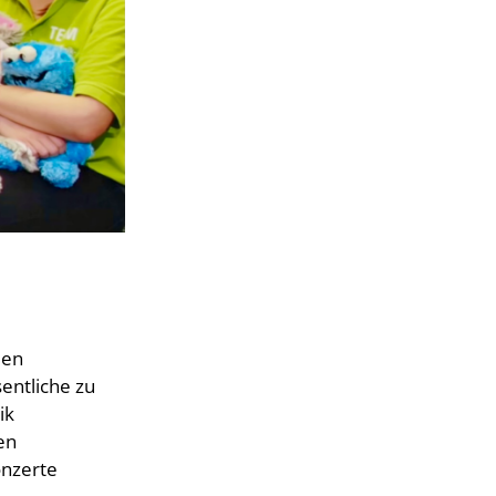
den
entliche zu
ik
en
onzerte