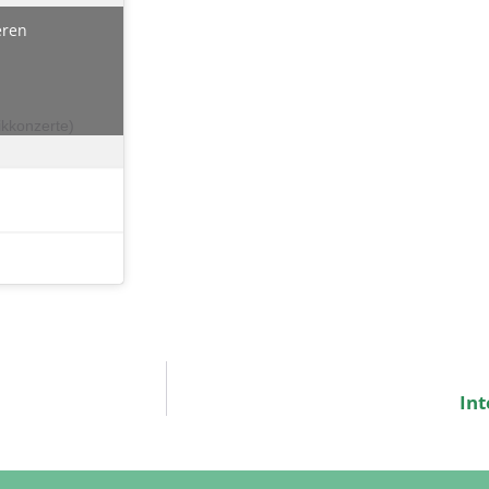
ieren
nikkonzerte)
Int