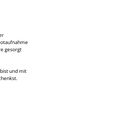
er
r Notaufnahme
re gesorgt
bist und mit
chenkst.