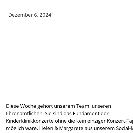
Dezember 6, 2024
Diese Woche gehört unserem Team, unseren
Team waren auf der vergangenen Tour für euch hinter den
Ehrenamtlichen. Sie sind das Fundament der
Kulissen unterwegs und haben ihre VereinskollegInnen
Kinderklinikkonzerte ohne die kein einziger Konzert-Ta
möglich wäre. Helen & Margarete aus unserem Social-