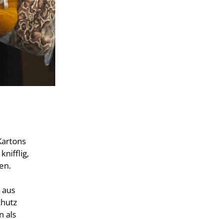
Kartons
nifflig,
gen.
 aus
chutz
 als