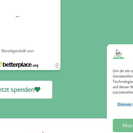
Um dir ein 
Geräteinfor
Technologie
auf dieser 
etzt spenden
zurückziehs
Dienste 
Akze