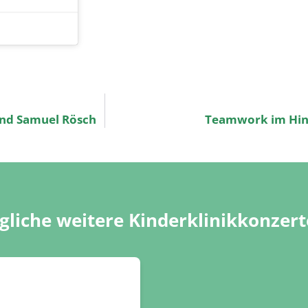
und Samuel Rösch
Teamwork im Hin
liche weitere Kinderklinikkonzert