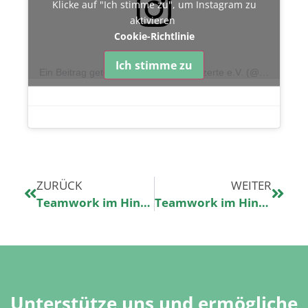
Klicke auf "Ich stimme zu", um Instagram zu
aktivieren
Cookie-Richtlinie
Ich stimme zu
Ein Beitrag geteilt von Kinderklinikkonzerte e.V. (@kinderklinikkonzerte)
ZURÜCK
WEITER
Teamwork im Hintergrund: Geschenktütenpacken
Teamwork im Hintergrund: Künstlerbooking
Unterstütze uns und ermögliche