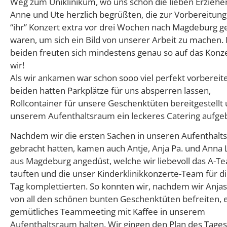
Weg zum Uniklinikum, wo uns schon die lieben Erziehe
Anne und Ute herzlich begrüßten, die zur Vorbereitung
“ihr” Konzert extra vor drei Wochen nach Magdeburg ge
waren, um sich ein Bild von unserer Arbeit zu machen. 
beiden freuten sich mindestens genau so auf das Konz
wir!
Als wir ankamen war schon sooo viel perfekt vorbereite
beiden hatten Parkplätze für uns absperren lassen,
Rollcontainer für unsere Geschenktüten bereitgestellt 
unserem Aufenthaltsraum ein leckeres Catering aufge
Nachdem wir die ersten Sachen in unseren Aufenthal
gebracht hatten, kamen auch Antje, Anja Pa. und Anna 
aus Magdeburg angedüst, welche wir liebevoll das A-T
tauften und die unser Kinderklinikkonzerte-Team für d
Tag komplettierten. So konnten wir, nachdem wir Anja
von all den schönen bunten Geschenktüten befreiten, 
gemütliches Teammeeting mit Kaffee in unserem
Aufenthaltsraum halten. Wir gingen den Plan des Tage