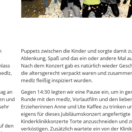
n
Puppets zwischen die Kinder und sorgte damit zu
Ablenkung, Spaß und das ein oder andere Mal au
nlass
Nach dem Konzert gab es natürlich wieder Gesc
medlz,
die altersgerecht verpackt waren und zusamme
medlz fleißig inspiziert wurden.
tag an
Gegen 14:30 legten wir eine Pause ein, um in ge
gen und
Runde mit den medlz, Vorlautfilm und den liebe
 sehr
Erzieherinnen Anne und Ute Kaffee zu trinken u
eigens für dieses Jubiläumskonzert angefertigte
Kinderklinikkonzerte Torte anzuschneiden und z
uf den
verköstigen. Zusätzlich wartete ein von der Klinik