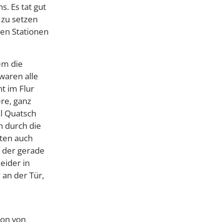
s. Es tat gut
 zu setzen
ten Stationen
em die
waren alle
t im Flur
re, ganz
el Quatsch
n durch die
lten auch
 der gerade
leider in
an der Tür,
ion von