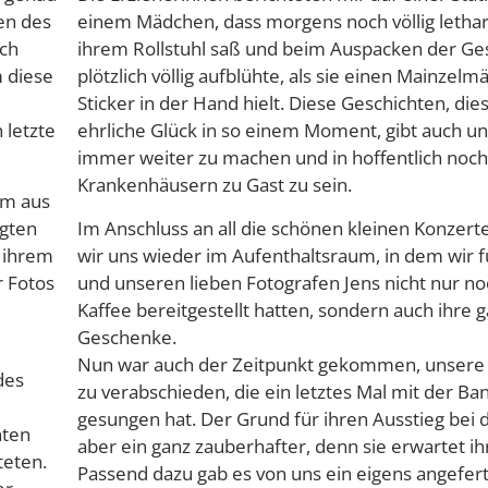
en des
einem Mädchen, dass morgens noch völlig lethar
ach
ihrem Rollstuhl saß und beim Auspacken der G
m diese
plötzlich völlig aufblühte, als sie einen Mainzel
Sticker in der Hand hielt. Diese Geschichten, die
 letzte
ehrliche Glück in so einem Moment, gibt auch un
immer weiter zu machen und in hoffentlich noch
Krankenhäusern zu Gast zu sein.
lm aus
egten
Im Anschluss an all die schönen kleinen Konzer
t ihrem
wir uns wieder im Aufenthaltsraum, in dem wir f
r Fotos
und unseren lieben Fotografen Jens nicht nur n
Kaffee bereitgestellt hatten, sondern auch ihre 
Geschenke.
Nun war auch der Zeitpunkt gekommen, unsere 
des
zu verabschieden, die ein letztes Mal mit der Ba
gesungen hat. Der Grund für ihren Ausstieg bei 
nten
aber ein ganz zauberhafter, denn sie erwartet ihr
teten.
Passend dazu gab es von uns ein eigens angefert