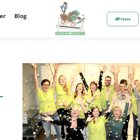
er
Blog
Presse
–