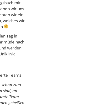
ngsbuch mit
denen wir uns
hten wir ein
h, welches wir
en
len Tag in
ehr müde nach
 und werden
Uniklinik
zerte Teams
un schon zum
n sind, an
esamte Team
ommen geheißen