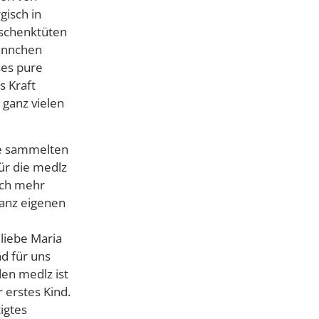
gisch in
eschenktüten
männchen
ses pure
s Kraft
 ganz vielen
te sammelten
ür die medlz
och mehr
ganz eigenen
liebe Maria
nd für uns
den medlz ist
 erstes Kind.
igtes