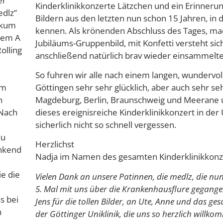
er
Kinderklinikkonzerte Lätzchen und ein Erinneru
edlz”
Bildern aus den letzten nun schon 15 Jahren, in 
ikum
kennen. Als krönenden Abschluss des Tages, mac
rem A
Jubiläums-Gruppenbild, mit Konfetti versteht sic
olling
anschließend natürlich brav wieder einsammelt
So fuhren wir alle nach einem langen, wundervol
am
Göttingen sehr sehr glücklich, aber auch sehr s
n
Magdeburg, Berlin, Braunschweig und Meerane
Nach
dieses ereignisreiche Kinderklinikkonzert in der 
sicherlich nicht so schnell vergessen.
zu
Herzlichst
ankend
Nadja im Namen des gesamten Kinderklinikkon
e die
Vielen Dank an unsere Patinnen, die medlz, die n
5. Mal mit uns über die Krankenhausflure gegange
s bei
Jens für die tollen Bilder, an Ute, Anne und das g
n
der Göttinger Uniklinik, die uns so herzlich willk