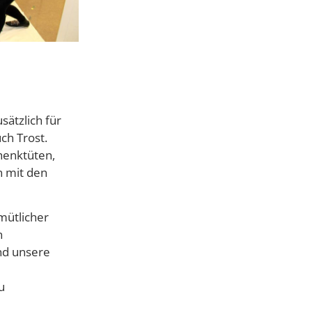
sätzlich für
ch Trost.
henktüten,
n mit den
mütlicher
n
nd unsere
u