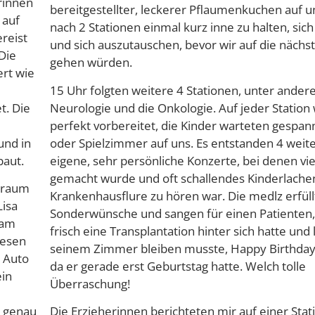
rinnen
bereitgestellter, leckerer Pflaumenkuchen auf un
 auf
nach 2 Stationen einmal kurz inne zu halten, sich
reist
und sich auszutauschen, bevor wir auf die nächs
Die
gehen würden.
ert wie
15 Uhr folgten weitere 4 Stationen, unter ander
t. Die
Neurologie und die Onkologie. Auf jeder Station 
perfekt vorbereitet, die Kinder warteten gespann
und in
oder Spielzimmer auf uns. Es entstanden 4 weite
baut.
eigene, sehr persönliche Konzerte, bei denen vi
gemacht wurde und oft schallendes Kinderlache
tsraum
Krankenhausflure zu hören war. Die medlz erfül
Lisa
Sonderwünsche und sangen für einen Patienten,
eam
frisch eine Transplantation hinter sich hatte und 
iesen
seinem Zimmer bleiben musste, Happy Birthday 
s Auto
da er gerade erst Geburtstag hatte. Welch tolle
ein
Überraschung!
s genau
Die Erzieherinnen berichteten mir auf einer Stat