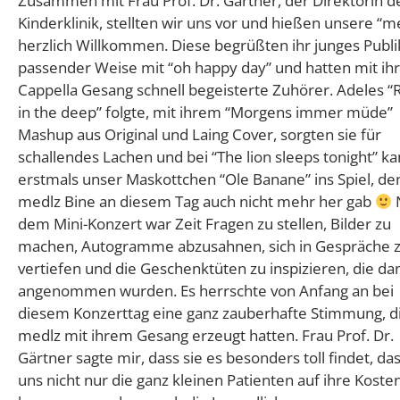
Zusammen mit Frau Prof. Dr. Gärtner, der Direktorin d
Kinderklinik, stellten wir uns vor und hießen unsere “m
herzlich Willkommen. Diese begrüßten ihr junges Publ
passender Weise mit “oh happy day” und hatten mit ih
Cappella Gesang schnell begeisterte Zuhörer. Adeles “R
in the deep” folgte, mit ihrem “Morgens immer müde”
Mashup aus Original und Laing Cover, sorgten sie für
schallendes Lachen und bei “The lion sleeps tonight” k
erstmals unser Maskottchen “Ole Banane” ins Spiel, de
medlz Bine an diesem Tag auch nicht mehr her gab
dem Mini-Konzert war Zeit Fragen zu stellen, Bilder zu
machen, Autogramme abzusahnen, sich in Gespräche 
vertiefen und die Geschenktüten zu inspizieren, die d
angenommen wurden. Es herrschte von Anfang an bei
diesem Konzerttag eine ganz zauberhafte Stimmung, di
medlz mit ihrem Gesang erzeugt hatten. Frau Prof. Dr.
Gärtner sagte mir, dass sie es besonders toll findet, das
uns nicht nur die ganz kleinen Patienten auf ihre Koste