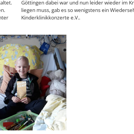
altet.
nhaus
n.
dem
hter
Kinderklinikkonzerte e.V..