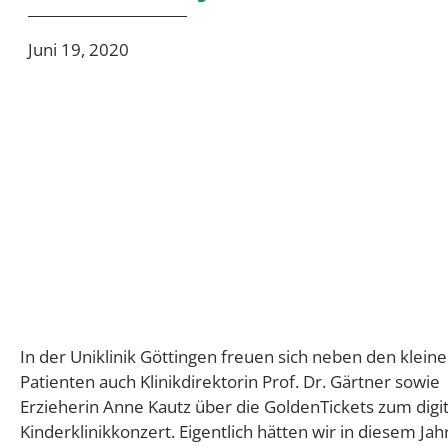
Juni 19, 2020
In der Uniklinik Göttingen freuen sich neben den klein
Erzieherinnen verteilen fleißig Konzertkarten auf d
Patienten auch Klinikdirektorin Prof. Dr. Gärtner sowie
Stationen. Bei diesem kleinen Patienten auf dem Bild war die
Erzieherin Anne Kautz über die GoldenTickets zum digi
Freude sogar besonders groß, denn nachdem er 2018 
Kinderklinikkonzert. Eigentlich hätten wir in diesem Ja
beim Kinderklinikkonzert mit Revolverheld in der Uni