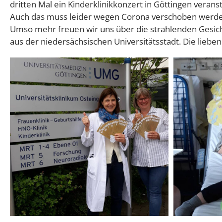
dritten Mal ein Kinderklinikkonzert in Göttingen veranst
Göttingen dabei war und nun leider wieder im Kranke
Auch das muss leider wegen Corona verschoben werde
liegen muss, gab es so wenigstens ein Wiedersehen mit 
Umso mehr freuen wir uns über die strahlenden Gesic
aus der niedersächsischen Universitätsstadt. Die lieben