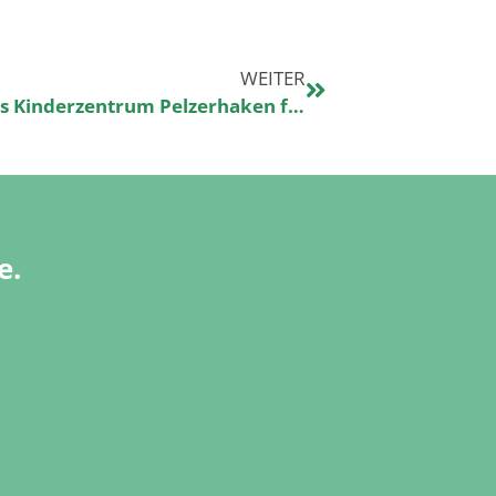
WEITER
Auch die Uniklinik Erlangen und das Kinderzentrum Pelzerhaken freuen sich über Onlinekonzerte
e.