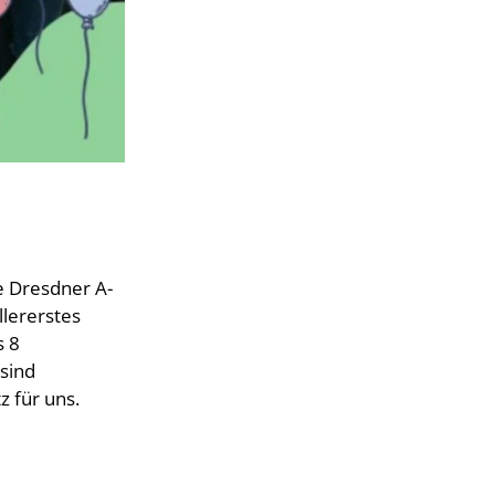
e Dresdner A-
llererstes
s 8
 sind
z für uns.