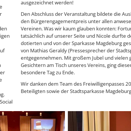
ausgezeichnet werden!
e
r
Den Abschluss der Veranstaltung bildete die Aus
den Bürgerengagementpreis unter allen anwes
den
Vereinen. Was wir kaum glauben konnten: Fortu
tigen
tatsächlich auf unserer Seite und Nicole durfte 
dotierten und von der Sparkasse Magdeburg gest
auf
von Mathias Geraldy (Pressesprecher der Stadts
entgegennehmen. Mit großem Jubel und vielen g
n
Gesichtern am Tisch unseres Vereins, ging diese
rer
besondere Tag zu Ende.
e
Wir danken dem Team des Freiwilligenpasses 20
Beteiligten sowie der Stadtsparkasse Magdeburg
g.
Social