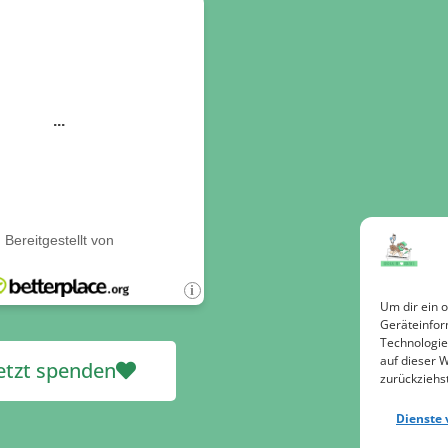
Um dir ein 
Geräteinfor
Technologie
auf dieser 
etzt spenden
zurückziehs
Dienste 