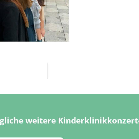
liche weitere Kinderklinikkonzert