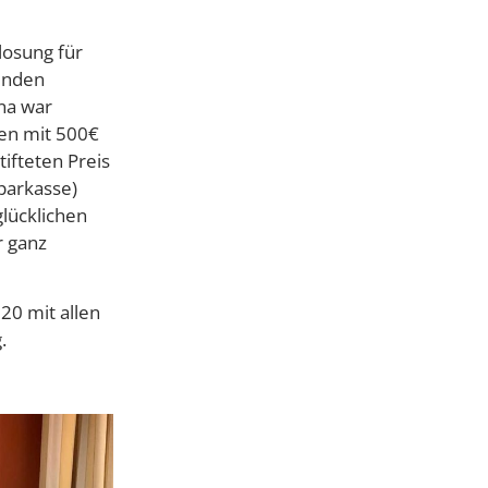
losung für
enden
na war
den mit 500€
ifteten Preis
parkasse)
lücklichen
r ganz
20 mit allen
.