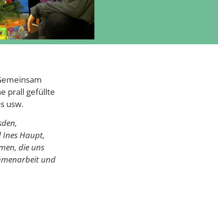
. Gemeinsam
 prall gefüllte
s usw.
sden,
 Ines Haupt,
rmen, die uns
ammenarbeit und