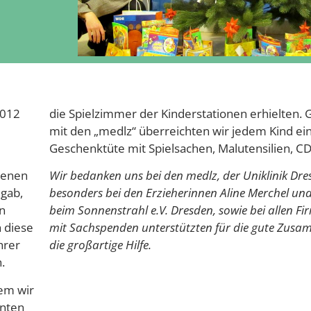
2012
die Spielzimmer der Kinderstationen erhielten
mit den „medlz“ überreichten wir jedem Kind eine
Geschenktüte mit Spielsachen, Malutensilien, CD
denen
Wir bedanken uns bei den medlz, der Uniklinik Dre
 gab,
besonders bei den Erzieherinnen Aline Merchel und
en
beim Sonnenstrahl e.V. Dresden, sowie bei allen Fi
 diese
mit Sachspenden unterstützten für die gute Zus
hrer
die großartige Hilfe.
.
dem wir
nnten