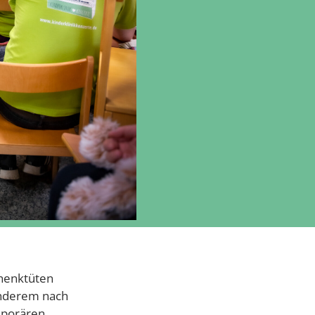
chenktüten
anderem nach
mporären