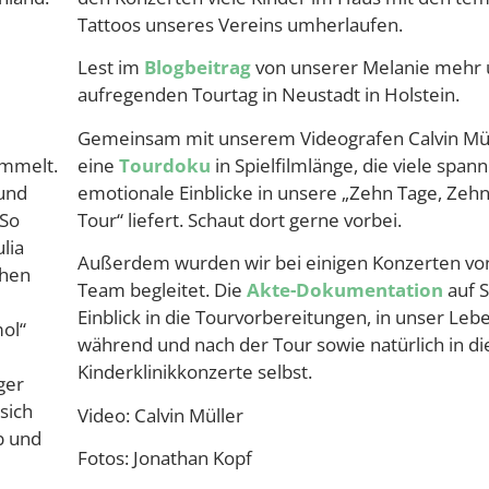
Tattoos unseres Vereins umherlaufen.
N
Lest im
Blogbeitrag
von unserer Melanie mehr 
d
aufregenden Tourtag in Neustadt in Holstein.
Gemeinsam mit unserem Videografen Calvin Mül
ammelt.
eine
Tourdoku
in Spielfilmlänge, die viele spa
 und
emotionale Einblicke in unsere „Zehn Tage, Zehn
 So
Tour“ liefert. Schaut dort gerne vorbei.
lia
Außerdem wurden wir bei einigen Konzerten vo
chen
Team begleitet. Die
Akte-Dokumentation
auf S
Einblick in die Tourvorbereitungen, in unser Lebe
ol“
während und nach der Tour sowie natürlich in di
Kinderklinikkonzerte selbst.
ger
sich
Video: Calvin Müller
b und
Fotos: Jonathan Kopf