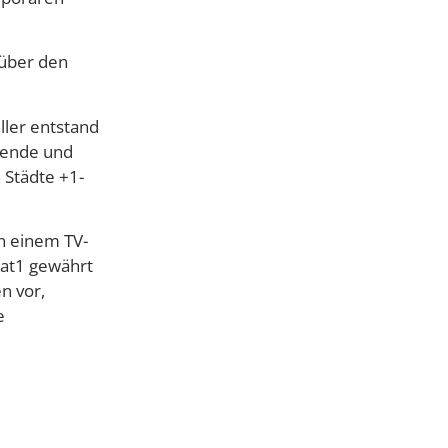
über den
ler entstand
nnende und
 Städte +1-
n einem TV-
at1 gewährt
n vor,
e